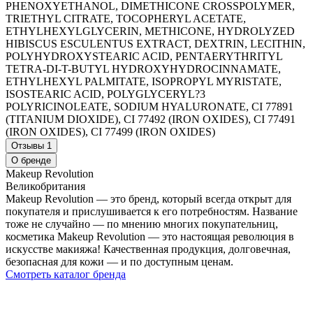
PHENOXYETHANOL, DIMETHICONE CROSSPOLYMER,
TRIETHYL CITRATE, TOCOPHERYL ACETATE,
ETHYLHEXYLGLYCERIN, METHICONE, HYDROLYZED
HIBISCUS ESCULENTUS EXTRACT, DEXTRIN, LECITHIN,
POLYHYDROXYSTEARIC ACID, PENTAERYTHRITYL
TETRA-DI-T-BUTYL HYDROXYHYDROCINNAMATE,
ETHYLHEXYL PALMITATE, ISOPROPYL MYRISTATE,
ISOSTEARIC ACID, POLYGLYCERYL?3
POLYRICINOLEATE, SODIUM HYALURONATE, CI 77891
(TITANIUM DIOXIDE), CI 77492 (IRON OXIDES), CI 77491
(IRON OXIDES), CI 77499 (IRON OXIDES)
Отзывы
1
О бренде
Makeup Revolution
Великобритания
Makeup Revolution — это бренд, который всегда открыт для
покупателя и прислушивается к его потребностям. Название
тоже не случайно — по мнению многих покупательниц,
косметика Makeup Revolution — это настоящая революция в
искусстве макияжа! Качественная продукция, долговечная,
безопасная для кожи — и по доступным ценам.
Смотреть каталог бренда