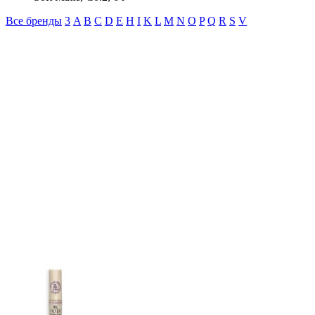
Все бренды
3
A
B
C
D
E
H
I
K
L
M
N
O
P
Q
R
S
V