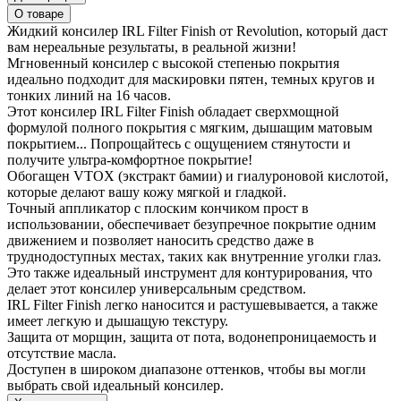
О товаре
Жидкий консилер IRL Filter Finish от Revolution, который даст
вам нереальные результаты, в реальной жизни!
Мгновенный консилер с высокой степенью покрытия
идеально подходит для маскировки пятен, темных кругов и
тонких линий на 16 часов.
Этот консилер IRL Filter Finish обладает сверхмощной
формулой полного покрытия с мягким, дышащим матовым
покрытием... Попрощайтесь с ощущением стянутости и
получите ультра-комфортное покрытие!
Обогащен VTOX (экстракт бамии) и гиалуроновой кислотой,
которые делают вашу кожу мягкой и гладкой.
Точный аппликатор с плоским кончиком прост в
использовании, обеспечивает безупречное покрытие одним
движением и позволяет наносить средство даже в
труднодоступных местах, таких как внутренние уголки глаз.
Это также идеальный инструмент для контурирования, что
делает этот консилер универсальным средством.
IRL Filter Finish легко наносится и растушевывается, а также
имеет легкую и дышащую текстуру.
Защита от морщин, защита от пота, водонепроницаемость и
отсутствие масла.
Доступен в широком диапазоне оттенков, чтобы вы могли
выбрать свой идеальный консилер.