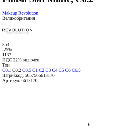
Makeup Revolution
Великобритания
853
-25%
1137
НДС 22% включен
Тон
C0.1
C0.2
C0.5
C1
C2
C3
C4
C5
C6
C6.5
Штрихкод:
5057566613170
Артикул:
6613170
6 г