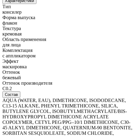
Характеристики
Тип
консилер
Форма выпуска
флакон
Текстура
кремовая
Область применения
для лица
Комплектация
с аппликатором
Эффект
маскировка
Оттенок
бежевый
Оттенок производителя
C0.2
Состав
AQUA (WATER, EAU), DIMETHICONE, ISODODECANE,
C13-15 ALKANE, PHENYL TRIMETHICONE, SILICA,
BUTYLENE GLYCOL, ISOBUTYLMETHACRYLATE/BIS-
HYDROXYPROPYL DIMETHICONE ACRYLATE
COPOLYMER, CETYL PEG/PPG–10/1 DIMETHICONE, C30-
45 ALKYL DIMETHICONE, QUATERNIUM-90 BENTONITE,
SORBITAN SESQUIOLEATE, SODIUM CHLORIDE,