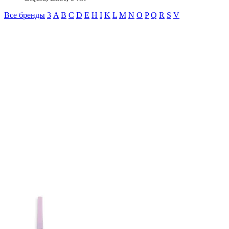
Все бренды
3
A
B
C
D
E
H
I
K
L
M
N
O
P
Q
R
S
V