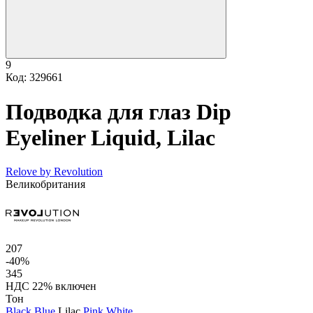
9
Код: 329661
Подводка для глаз Dip
Eyeliner Liquid, Lilac
Relove by Revolution
Великобритания
207
-40%
345
НДС 22% включен
Тон
Black
Blue
Lilac
Pink
White