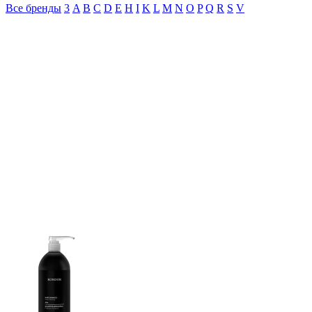
Все бренды
3
A
B
C
D
E
H
I
K
L
M
N
O
P
Q
R
S
V