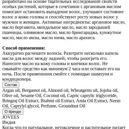
разработано на основе тщательных исследований свойств
особых растений, которые в сочетании с аргановым маслом
помогают остановить выпадение волос, улучшают состояние
волос и кожи головы и способствуют росту новых волос у
мужчин и женщин. Активные ингредиенты: аргановое масло,
масло бергамота, миндальное масло, масло зародышей
пшеницы, оливковое масло, масло брингараджа, кунжутное
масло, масло амлы, масло нима, масло арахиса.
Способ применения:
Аккуратно расчешите волосы. Разотрите несколько капель
масла для волос между ладоней, чтобы разогреть его.
Нанесите масло на кожу головы и кончики волос. Не
смывайте средство как минимум 2 часа или оставьте его на
ночь. После примениния смойте с помощью шампуня и
кондиционера.
Состав
Argan oil, Bergamot oil, Almond oil, Wheatgerm oil, Jojoba oil,
Olive oil, Sesame Oil, Coconut oil, Capric caprylic triglyceride,
Bringraj Oil Extract, Brahmi oil Extract, Amla Oil Extract, Neem
Oil, Caprylyl glycol, Perfume, Groundnut Oil
О бренде
JOVEES
Индия
Когда что-то натуральное, нетоксичное и растительное питает