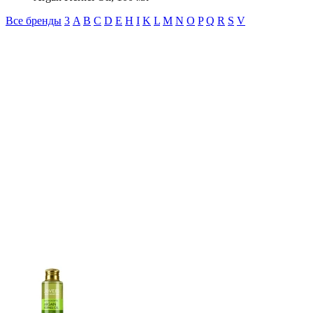
Все бренды
3
A
B
C
D
E
H
I
K
L
M
N
O
P
Q
R
S
V