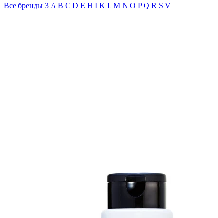
Все бренды
3
A
B
C
D
E
H
I
K
L
M
N
O
P
Q
R
S
V