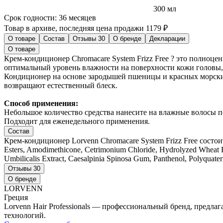
300 мл
Срок годности:
36 месяцев
Товар в архиве, последняя цена продажи 1179 ₽
О товаре
Состав
Отзывы
30
О бренде
Декларации
О товаре
Крем-кондиционер Chromacare System Frizz Free ? это полно
оптимальный уровень влажности на поверхности кожи головы,
Кондиционер на основе зародышей пшеницы и красных морских 
возвращают естественный блеск.
Способ применения:
Небольшое количество средства нанесите на влажные волосы п
Подходит для еженедельного применения.
Состав
Крем-кондиционер Lorvenn Chromacare System Frizz Free состоит 
Esters, Amodimethicone, Cetrimonium Chloride, Hydrolyzed Wheat P
Umbilicalis Extract, Caesalpinia Spinosa Gum, Panthenol, Polyquater
Отзывы
30
О бренде
LORVENN
Греция
Lorvenn Hair Professionals — профессиональный бренд, предл
технологий.