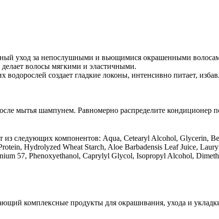
ценный уход за непослушными и вьющимися окрашенными волоса
 делает волосы мягкими и эластичными.
водорослей создает гладкие локоны, интенсивно питает, избав
осле мытья шампунем. Равномерно распределите кондиционер по
из следующих компонентов: Aqua, Cetearyl Alcohol, Glycerin, Beh
rotein, Hydrolyzed Wheat Starch, Aloe Barbadensis Leaf Juice, Lau
nium 57, Phenoxyethanol, Caprylyl Glycol, Isopropyl Alcohol, Dimethi
агающий комплексные продукты для окрашивания, ухода и укладк