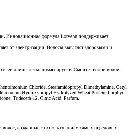
ми. Инновационная формула Lorvenn поддерживает
ляет от электризации. Волосы выглядят здоровыми и
 всей длине, легко помассируйте. Смойте теплой водой.
entrimonium Chloride, Stearamidopropyl Dimethylamine, Cetyl
ryldimonium Hydroxypropyl Hydrolyzed Wheat Protein, Porphyra
cone, Trideceth-12, Citric Acid, Parfum.
и волос, созданные с использованием самых передовых