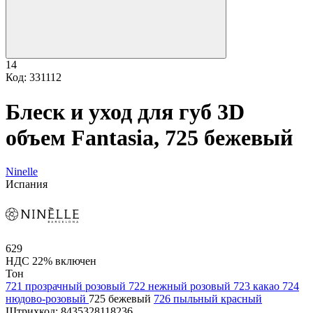
14
Код: 331112
Блеск и уход для губ 3D
объем Fantasia, 725 бежевый
Ninelle
Испания
629
НДС 22% включен
Тон
721 прозрачный розовый
722 нежный розовый
723 какао
724
нюдово-розовый
725 бежевый
726 пыльный красный
Штрихкод:
8435328118236