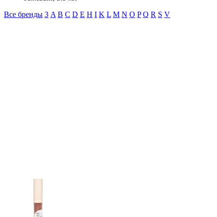
Все бренды
3
A
B
C
D
E
H
I
K
L
M
N
O
P
Q
R
S
V