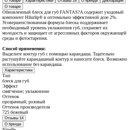
О товаре
Характеристики
Отзывы
14
О бренде
Декларации
О товаре
Обновленный блеск для губ FANTAS?A содержит уходовый
компонент Hilurlip® в оптимально эффективной дозе 2%.
Усовершенствованная формула блеска поддерживает
необходимый уровень увлажнения губ, сохраняет их
молодость и защищает от агрессивных факторов окружающей
среды и фотостарения.
Способ применения:
Выделите контур губ с помощью карандаша. Тщательно
растушуйте карандашный контур и нанесите блеск. Возможно
использование без карандаша.
Характеристики
Тип
блеск для губ
Эффект
смягчение; увлажнение
Оттенок
прозрачный; розовый
Оттенок производителя
725 бежевый
Отзывы
14
О бренде
Ninelle