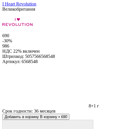
I Heart Revolution
Великобритания
690
-30%
986
НДС 22% включен
Штрихкод:
5057566568548
Артикул:
6568548
8×1 г
Срок годности:
36 месяцев
Добавить в корзину
В корзину •
690