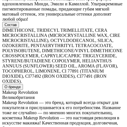
вдохновленных Минди, Эмили и Камиллой. Ультракремовые
пигментированные помады, придающие губам мягкий
матовый оттенок, эти универсальные оттенки дополнят
любой образ!
Состав
DIMETHICONE, TRIDECYL TRIMELLITATE, CERA
MICROCRISTALLINA (MICROCRYSTALLINE WAX, CIRE
MICROCRISTALLINE), OCTYLDODECANOL, SILICA,
OZOKERITE, PENTAERYTHRITYL TETRACOCOATE,
POLYISOBUTENE, DIMETHICONE/VINYL DIMETHICONE
CROSSPOLYMER, CAPRYLIC/CAPRIC TRIGLYCERIDE,
STYRENE/BUTADIENE COPOLYMER, HELIANTHUS
ANNUUS (SUNFLOWER) SEED OIL, AROMA (FLAVOR),
TOCOPHEROL, LIMONENE, CI 77891 (TITANIUM
DIOXIDE), CI77492 (IRON OXIDES), CI77491 (IRON
OXIDES).
О бренде
Makeup Revolution
Великобритания
Makeup Revolution — это бренд, который всегда открыт для
покупателя и прислушивается к его потребностям. Название
тоже не случайно — по мнению многих покупательниц,
косметика Makeup Revolution — это настоящая революция в
искусстве макияжа! Качественная продукция, долговечная,