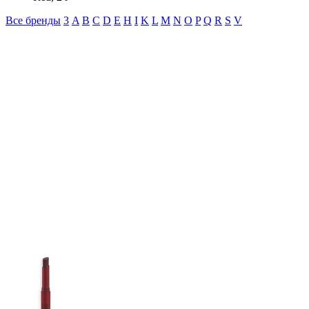
Все бренды
3
A
B
C
D
E
H
I
K
L
M
N
O
P
Q
R
S
V