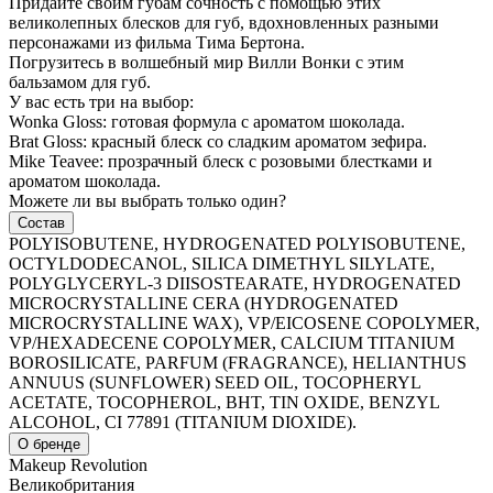
Придайте своим губам сочность с помощью этих
великолепных блесков для губ, вдохновленных разными
персонажами из фильма Тима Бертона.
Погрузитесь в волшебный мир Вилли Вонки с этим
бальзамом для губ.
У вас есть три на выбор:
Wonka Gloss: готовая формула с ароматом шоколада.
Brat Gloss: красный блеск со сладким ароматом зефира.
Mike Teavee: прозрачный блеск с розовыми блестками и
ароматом шоколада.
Можете ли вы выбрать только один?
Состав
POLYISOBUTENE, HYDROGENATED POLYISOBUTENE,
OCTYLDODECANOL, SILICA DIMETHYL SILYLATE,
POLYGLYCERYL-3 DIISOSTEARATE, HYDROGENATED
MICROCRYSTALLINE CERA (HYDROGENATED
MICROCRYSTALLINE WAX), VP/EICOSENE COPOLYMER,
VP/HEXADECENE COPOLYMER, CALCIUM TITANIUM
BOROSILICATE, PARFUM (FRAGRANCE), HELIANTHUS
ANNUUS (SUNFLOWER) SEED OIL, TOCOPHERYL
ACETATE, TOCOPHEROL, BHT, TIN OXIDE, BENZYL
ALCOHOL, CI 77891 (TITANIUM DIOXIDE).
О бренде
Makeup Revolution
Великобритания