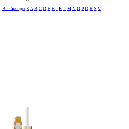
Все бренды
3
A
B
C
D
E
H
I
K
L
M
N
O
P
Q
R
S
V