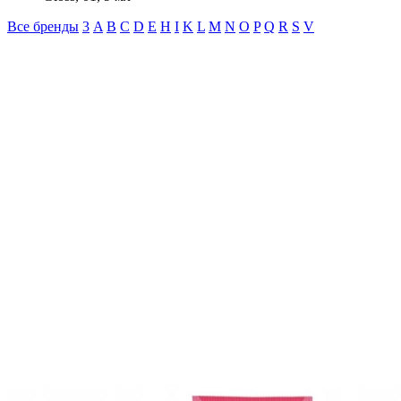
Все бренды
3
A
B
C
D
E
H
I
K
L
M
N
O
P
Q
R
S
V