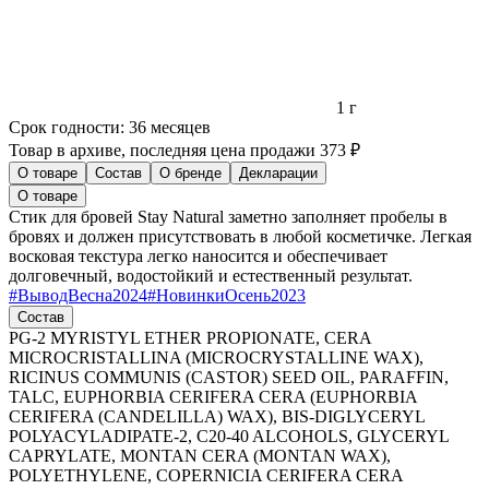
1 г
Срок годности:
36 месяцев
Товар в архиве, последняя цена продажи 373 ₽
О товаре
Состав
О бренде
Декларации
О товаре
Стик для бровей Stay Natural заметно заполняет пробелы в
бровях и должен присутствовать в любой косметичке. Легкая
восковая текстура легко наносится и обеспечивает
долговечный, водостойкий и естественный результат.
#
ВыводВесна2024
#
НовинкиОсень2023
Состав
PG-2 MYRISTYL ETHER PROPIONATE, CERA
MICROCRISTALLINA (MICROCRYSTALLINE WAX),
RICINUS COMMUNIS (CASTOR) SEED OIL, PARAFFIN,
TALC, EUPHORBIA CERIFERA CERA (EUPHORBIA
CERIFERA (CANDELILLA) WAX), BIS-DIGLYCERYL
POLYACYLADIPATE-2, C20-40 ALCOHOLS, GLYCERYL
CAPRYLATE, MONTAN CERA (MONTAN WAX),
POLYETHYLENE, COPERNICIA CERIFERA CERA