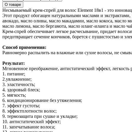
О товаре
Несмываемый крем-спрей для волос Element 18в1 - это инноваци
Этот продукт обогащен натуральными маслами и экстрактами,
авокадо, масло оливы, масло макадамии, масло кокоса, масло м
масло лимона, масло бергамота, масло иланг-иланга и масло ча
Крем-спрей обеспечивает легкое расчесывание, придает волоса
предотвращает сечение кончиков, борется с пушистостью и эле
Способ применения:
Равномерно распылить на влажные или сухие волосы, не смыва
Результат:
Мгновенное преображение, антистатический эффект, легкость р
1. питание;
2.увлажнение;
3. эластичность;
4. здоровый блеск;
5. мягкость;
6. кондиционирование без утяжеления;
7. эффект густоты;
8. эффектплотности волос;
9. термозащита при сушке и укладке;
10. антистатический эффект;
11. запечатывание волоса;