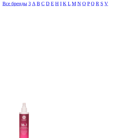
Все бренды
3
A
B
C
D
E
H
I
K
L
M
N
O
P
Q
R
S
V