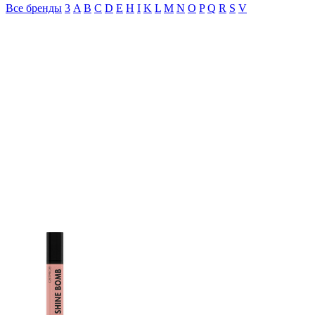
Все бренды
3
A
B
C
D
E
H
I
K
L
M
N
O
P
Q
R
S
V