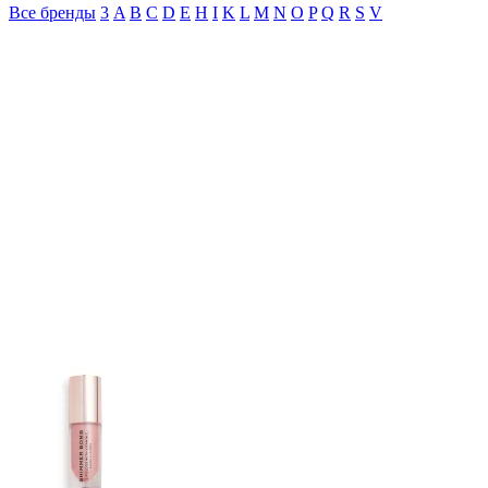
Все бренды
3
A
B
C
D
E
H
I
K
L
M
N
O
P
Q
R
S
V