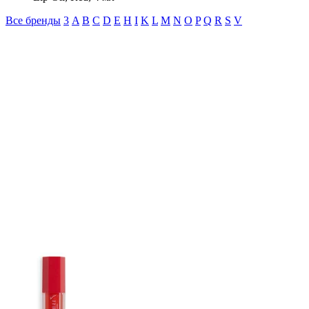
Все бренды
3
A
B
C
D
E
H
I
K
L
M
N
O
P
Q
R
S
V