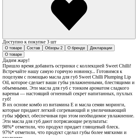
Доступно к покупке 3 шт
О товаре
Состав
Обзоры
2
О бренде
Декларации
О товаре
Дадим жару!
Пришло время добавить остринки с коллекцией Sweet Chilli!
Встречайте нашу самую горячую новинку... Готовимся к
поцелуям с помощью масла для губ Sweet Chilli Plumping Lip
Oil, которое сделает ваши губы увлажненными, блестящими и
объемными. Эти масла для губ с тонким ароматом сладкого
варенья — настоящий огненный секрет напитанных, пухлых
губ!
В их основе комбо из витамина Е и масла семян моринги,
которые придают легкий согревающий и увеличивающий
губы эффект, обеспечивая при этом необходимое увлажнение.
Эти масла для губ дают потрясающие результаты:
98%* отметили, что продукт придает глянцевый блеск.
97%* отметили, что продукт сделал губы более мягкими и
гладкими.