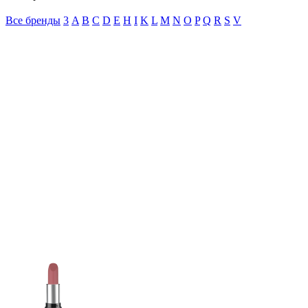
Все бренды
3
A
B
C
D
E
H
I
K
L
M
N
O
P
Q
R
S
V