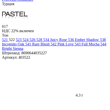
Турция
617
НДС 22% включен
Тон
521
522
523
524
526
528
534 Juicy Rose
536 Ember Shadow
538
Incognito Oak
541 Rare Blush
542 Pink Love
543 Full Mocha
544
Bright Sienna
Штрихкод:
8690644035227
Артикул:
403522
4.3 г