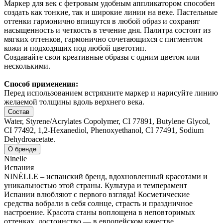
Маркер для век с фетровым удобным аппликатором способен
создать как тонкие, так и широкие линии на веке. Пастельные
оттенки гармонично впишутся в любой образ и сохранят
насыщенность и четкость в течение дня. Палитра состоит из
мягких оттенков, гармонично сочетающихся с пигментом
кожи и подходящих под любой цветотип.
Создавайте свои креативные образы с одним цветом или
несколькими.
Способ применения:
Перед использованием встряхните маркер и нарисуйте линию
желаемой толщины вдоль верхнего века.
Состав
Water, Styrene/Acrylates Copolymer, CI 77891, Butylene Glycol,
CI 77492, 1,2-Hexanediol, Phenoxyethanol, CI 77491, Sodium
Dehydroacetate.
О бренде
Ninelle
Испания
NINÈLLE – испанский бренд, вдохновленный красотами и
уникальностью этой страны. Культура и темперамент
Испании влюбляют с первого взгляда! Косметические
средства вобрали в себя солнце, страсть и праздничное
настроение. Красота станы воплощена в неповторимых
оттенках, достоинство — в европейском качестве,