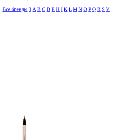
Все бренды
3
A
B
C
D
E
H
I
K
L
M
N
O
P
Q
R
S
V