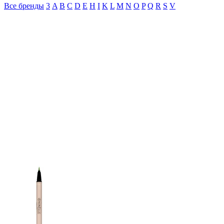
Все бренды
3
A
B
C
D
E
H
I
K
L
M
N
O
P
Q
R
S
V