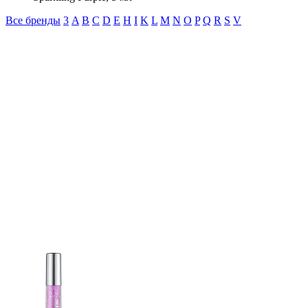
Все бренды
3
A
B
C
D
E
H
I
K
L
M
N
O
P
Q
R
S
V