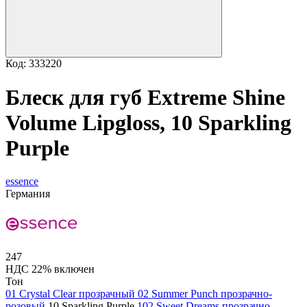
Код: 333220
Блеск для губ Extreme Shine
Volume Lipgloss, 10 Sparkling
Purple
essence
Германия
247
НДС 22% включен
Тон
01 Crystal Clear прозрачный
02 Summer Punch прозрачно-
розовый
10 Sparkling Purple
102 Sweet Dreams прозрачно-