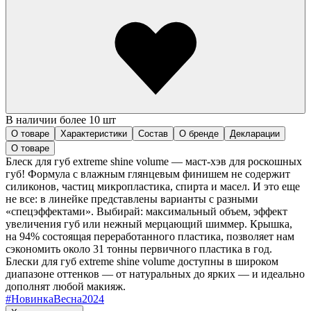
В наличии более 10 шт
О товаре
Характеристики
Состав
О бренде
Декларации
О товаре
Блеск для губ extreme shine volume — маст-хэв для роскошных
губ! Формула с влажным глянцевым финишем не содержит
силиконов, частиц микропластика, спирта и масел. И это еще
не все: в линейке представлены варианты с разными
«спецэффектами». Выбирай: максимальный объем, эффект
увеличения губ или нежный мерцающий шиммер. Крышка,
на 94% состоящая переработанного пластика, позволяет нам
сэкономить около 31 тонны первичного пластика в год.
Блески для губ extreme shine volume доступны в широком
диапазоне оттенков — от натуральных до ярких — и идеально
дополнят любой макияж.
#
НовинкаВесна2024