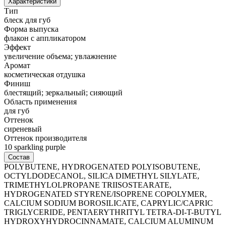
Характеристики
Тип
блеск для губ
Форма выпуска
флакон с аппликатором
Эффект
увеличение объема; увлажнение
Аромат
косметическая отдушка
Финиш
блестящий; зеркальный; сияющий
Область применения
для губ
Оттенок
сиреневый
Оттенок производителя
10 sparkling purple
Состав
POLYBUTENE, HYDROGENATED POLYISOBUTENE,
OCTYLDODECANOL, SILICA DIMETHYL SILYLATE,
TRIMETHYLOLPROPANE TRIISOSTEARATE,
HYDROGENATED STYRENE/ISOPRENE COPOLYMER,
CALCIUM SODIUM BOROSILICATE, CAPRYLIC/CAPRIC
TRIGLYCERIDE, PENTAERYTHRITYL TETRA-DI-T-BUTYL
HYDROXYHYDROCINNAMATE, CALCIUM ALUMINUM