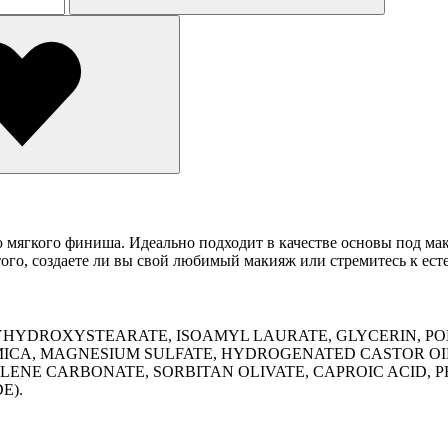
ью мягкого финиша. Идеально подходит в качестве основы под ма
го, создаете ли вы свой любимый макияж или стремитесь к естес
HYDROXYSTEARATE, ISOAMYL LAURATE, GLYCERIN, PO
CA, MAGNESIUM SULFATE, HYDROGENATED CASTOR OIL,
LENE CARBONATE, SORBITAN OLIVATE, CAPROIC ACID,
E).