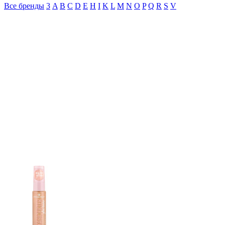
Все бренды
3
A
B
C
D
E
H
I
K
L
M
N
O
P
Q
R
S
V