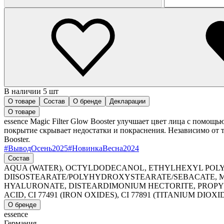
В наличии 5 шт
О товаре
Состав
О бренде
Декларации
О товаре
essence Magic Filter Glow Booster улучшает цвет лица с помощ
покрытие скрывает недостатки и покраснения. Независимо от то
Booster.
#
ВыводОсень2025
#
НовинкаВесна2024
Состав
AQUA (WATER), OCTYLDODECANOL, ETHYLHEXYL POLY
DIISOSTEARATE/POLYHYDROXYSTEARATE/SEBACATE, MI
HYALURONATE, DISTEARDIMONIUM HECTORITE, PROPY
ACID, CI 77491 (IRON OXIDES), CI 77891 (TITANIUM DIOXID
О бренде
essence
Германия