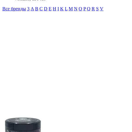
Все бренды
3
A
B
C
D
E
H
I
K
L
M
N
O
P
Q
R
S
V