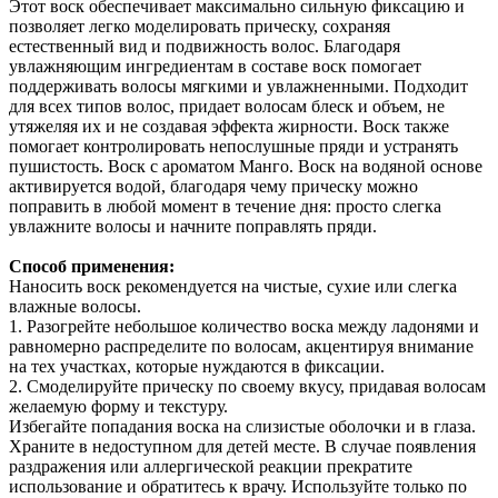
Этот воск обеспечивает максимально сильную фиксацию и
позволяет легко моделировать прическу, сохраняя
естественный вид и подвижность волос. Благодаря
увлажняющим ингредиентам в составе воск помогает
поддерживать волосы мягкими и увлажненными. Подходит
для всех типов волос, придает волосам блеск и объем, не
утяжеляя их и не создавая эффекта жирности. Воск также
помогает контролировать непослушные пряди и устранять
пушистость. Воск с ароматом Манго. Воск на водяной основе
активируется водой, благодаря чему прическу можно
поправить в любой момент в течение дня: просто слегка
увлажните волосы и начните поправлять пряди.
Способ применения:
Наносить воск рекомендуется на чистые, сухие или слегка
влажные волосы.
1. Разогрейте небольшое количество воска между ладонями и
равномерно распределите по волосам, акцентируя внимание
на тех участках, которые нуждаются в фиксации.
2. Смоделируйте прическу по своему вкусу, придавая волосам
желаемую форму и текстуру.
Избегайте попадания воска на слизистые оболочки и в глаза.
Храните в недоступном для детей месте. В случае появления
раздражения или аллергической реакции прекратите
использование и обратитесь к врачу. Используйте только по