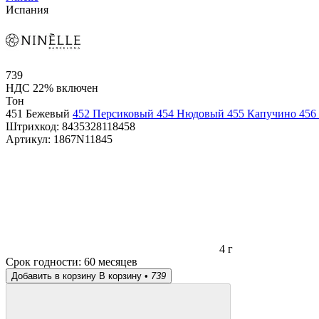
Испания
739
НДС 22% включен
Тон
451 Бежевый
452 Персиковый
454 Нюдовый
455 Капучино
456
Штрихкод:
8435328118458
Артикул:
1867N11845
4 г
Срок годности:
60 месяцев
Добавить в корзину
В корзину •
739