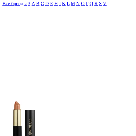
Все бренды
3
A
B
C
D
E
H
I
K
L
M
N
O
P
Q
R
S
V