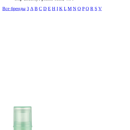
Все бренды
3
A
B
C
D
E
H
I
K
L
M
N
O
P
Q
R
S
V