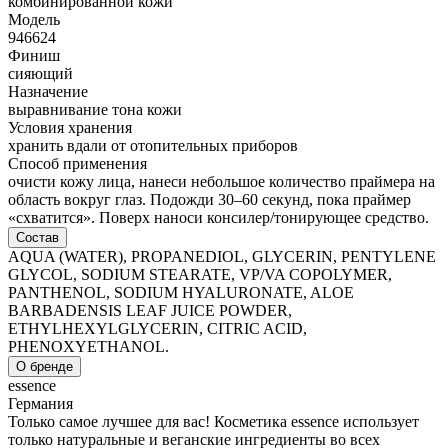
комбинированной кожи
Модель
946624
Финиш
сияющий
Назначение
выравнивание тона кожи
Условия хранения
хранить вдали от отопительных приборов
Способ применения
очисти кожу лица, нанеси небольшое количество праймера на
область вокруг глаз. Подожди 30–60 секунд, пока праймер
«схватится». Поверх наноси консилер/тонирующее средство.
Состав
AQUA (WATER), PROPANEDIOL, GLYCERIN, PENTYLENE
GLYCOL, SODIUM STEARATE, VP/VA COPOLYMER,
PANTHENOL, SODIUM HYALURONATE, ALOE
BARBADENSIS LEAF JUICE POWDER,
ETHYLHEXYLGLYCERIN, CITRIC ACID,
PHENOXYETHANOL.
О бренде
essence
Германия
Только самое лучшее для вас! Косметика essence использует
только натуральные и веганские ингредиенты во всех