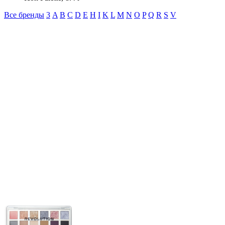
Все бренды
3
A
B
C
D
E
H
I
K
L
M
N
O
P
Q
R
S
V