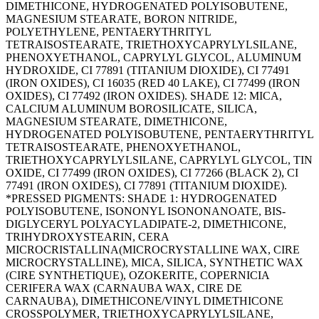
DIMETHICONE, HYDROGENATED POLYISOBUTENE,
MAGNESIUM STEARATE, BORON NITRIDE,
POLYETHYLENE, PENTAERYTHRITYL
TETRAISOSTEARATE, TRIETHOXYCAPRYLYLSILANE,
PHENOXYETHANOL, CAPRYLYL GLYCOL, ALUMINUM
HYDROXIDE, CI 77891 (TITANIUM DIOXIDE), CI 77491
(IRON OXIDES), CI 16035 (RED 40 LAKE), CI 77499 (IRON
OXIDES), CI 77492 (IRON OXIDES). SHADE 12: MICA,
CALCIUM ALUMINUM BOROSILICATE, SILICA,
MAGNESIUM STEARATE, DIMETHICONE,
HYDROGENATED POLYISOBUTENE, PENTAERYTHRITYL
TETRAISOSTEARATE, PHENOXYETHANOL,
TRIETHOXYCAPRYLYLSILANE, CAPRYLYL GLYCOL, TIN
OXIDE, CI 77499 (IRON OXIDES), CI 77266 (BLACK 2), CI
77491 (IRON OXIDES), CI 77891 (TITANIUM DIOXIDE).
*PRESSED PIGMENTS: SHADE 1: HYDROGENATED
POLYISOBUTENE, ISONONYL ISONONANOATE, BIS-
DIGLYCERYL POLYACYLADIPATE-2, DIMETHICONE,
TRIHYDROXYSTEARIN, CERA
MICROCRISTALLINA(MICROCRYSTALLINE WAX, CIRE
MICROCRYSTALLINE), MICA, SILICA, SYNTHETIC WAX
(CIRE SYNTHETIQUE), OZOKERITE, COPERNICIA
CERIFERA WAX (CARNAUBA WAX, CIRE DE
CARNAUBA), DIMETHICONE/VINYL DIMETHICONE
CROSSPOLYMER, TRIETHOXYCAPRYLYLSILANE,