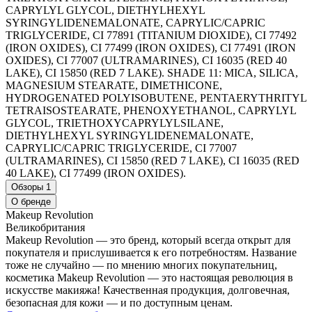
CAPRYLYL GLYCOL, DIETHYLHEXYL
SYRINGYLIDENEMALONATE, CAPRYLIC/CAPRIC
TRIGLYCERIDE, CI 77891 (TITANIUM DIOXIDE), CI 77492
(IRON OXIDES), CI 77499 (IRON OXIDES), CI 77491 (IRON
OXIDES), CI 77007 (ULTRAMARINES), CI 16035 (RED 40
LAKE), CI 15850 (RED 7 LAKE). SHADE 11: MICA, SILICA,
MAGNESIUM STEARATE, DIMETHICONE,
HYDROGENATED POLYISOBUTENE, PENTAERYTHRITYL
TETRAISOSTEARATE, PHENOXYETHANOL, CAPRYLYL
GLYCOL, TRIETHOXYCAPRYLYLSILANE,
DIETHYLHEXYL SYRINGYLIDENEMALONATE,
CAPRYLIC/CAPRIC TRIGLYCERIDE, CI 77007
(ULTRAMARINES), CI 15850 (RED 7 LAKE), CI 16035 (RED
40 LAKE), CI 77499 (IRON OXIDES).
Обзоры
1
О бренде
Makeup Revolution
Великобритания
Makeup Revolution — это бренд, который всегда открыт для
покупателя и прислушивается к его потребностям. Название
тоже не случайно — по мнению многих покупательниц,
косметика Makeup Revolution — это настоящая революция в
искусстве макияжа! Качественная продукция, долговечная,
безопасная для кожи — и по доступным ценам.