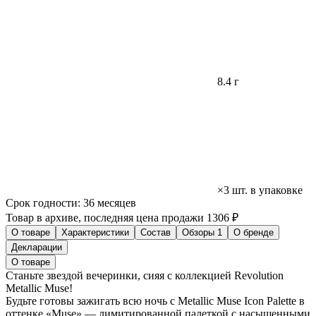
8.4 г
×3 шт. в упаковке
Срок годности:
36 месяцев
Товар в архиве, последняя цена продажи 1306 ₽
О товаре
Характеристики
Состав
Обзоры
1
О бренде
Декларации
О товаре
Станьте звездой вечеринки, сияя с коллекцией Revolution
Metallic Muse!
Будьте готовы зажигать всю ночь с Metallic Muse Icon Palette в
оттенке «Muse» — лимитированной палеткой с насыщенными