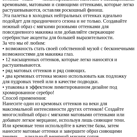
кремовыми, матовыми и сияющими оттенками, которые легко
растушевываются, оставляя роскошный финиш.
Эта палетка в холодных нейтральных оттенках идеально
подойдет для праздничного сезона и не только. Создавайте
нежный образ с мягкими розовыми оттенками для
повседневного макияжа или добавляйте сверкающие
серебристые акценты для большей выразительности.
За что мы её любим:
• возможность стать своей собственной музой с бесконечными
возможностями для макияжа глаз.
• 12 насыщенных оттенков, которые легко наносятся и
растушевываются.
• ряд матовых оттенков и ряд сияющих.
• два кремовых оттенка можно использовать как подложку
для пудровых теней или в качестве подводки.
• упаковка в эффектном лимитированном дизайне под
хромированное серебро!
Способ применения:
Нанесите один из кремовых оттенков на веки для
максимальной интенсивности других оттенков! Создайте
многослойный образ с мягкими матовыми оттенками или
добавьте легкое мерцание, используя лишь сияющие тени.
Или кремовые тени используйте в качестве базы, затем
нанесите матовые оттенки и завершите образ сияющими
тенями — идеальный вечерний макияж готов.