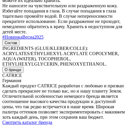
можете их идеально хранить.
Не наносите на чувствительную или раздраженную кожу.
Избегайте попадания в глаза. В случае попадания в глаза
тщательно промойте водой. В случае непереносимости
прекратите использование. Если раздражение не проходит,
немедленно обратитесь к врачу. Хранить в недоступном для
детей месте.
#
НовинкаВесна2025
Состав
INGREDIENTS (GLUE/KLEBER/COLLE):
ACRYLATES/ETHYLHEXYL ACRYLATE COPOLYMER,
AQUA (WATER), TOCOPHEROL,
ETHYLHEXYLGLYCERIN, PHENOXYETHANOL.
О бренде
CATRICE
Германия
Каждый продукт CATRICE разработан с любовью и призван
сделать прекраснее не только вас, но и нашу планету Земля.
Отличительной особенностью немецкого бренда является
соотношение высокого качества продукции и доступной
цены, что так редко встречается в наше время. Широкая
палитра оттенков позволяет экспериментировать с макияжем
хоть каждый день, при этом сохранив ваш бюджет.
Смотреть каталог бренда