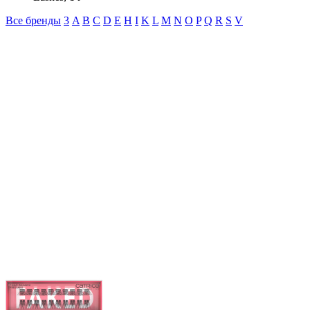
Все бренды
3
A
B
C
D
E
H
I
K
L
M
N
O
P
Q
R
S
V