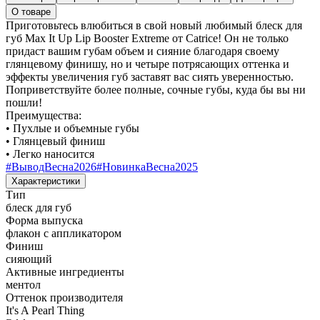
О товаре
Приготовьтесь влюбиться в свой новый любимый блеск для
губ Max It Up Lip Booster Extreme от Catrice! Он не только
придаст вашим губам объем и сияние благодаря своему
глянцевому финишу, но и четыре потрясающих оттенка и
эффекты увеличения губ заставят вас сиять уверенностью.
Поприветствуйте более полные, сочные губы, куда бы вы ни
пошли!
Преимущества:
• Пухлые и объемные губы
• Глянцевый финиш
• Легко наносится
#
ВыводВесна2026
#
НовинкаВесна2025
Характеристики
Тип
блеск для губ
Форма выпуска
флакон с аппликатором
Финиш
сияющий
Активные ингредиенты
ментол
Оттенок производителя
It's A Pearl Thing