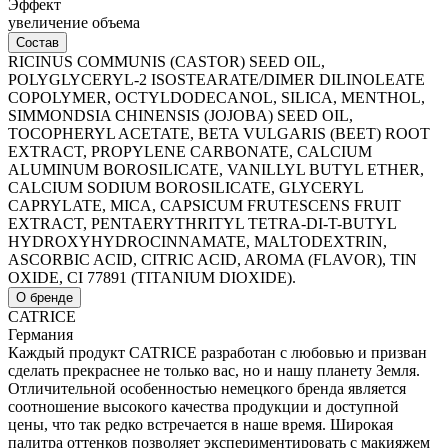
Эффект
увеличение объема
Состав
RICINUS COMMUNIS (CASTOR) SEED OIL,
POLYGLYCERYL-2 ISOSTEARATE/DIMER DILINOLEATE
COPOLYMER, OCTYLDODECANOL, SILICA, MENTHOL,
SIMMONDSIA CHINENSIS (JOJOBA) SEED OIL,
TOCOPHERYL ACETATE, BETA VULGARIS (BEET) ROOT
EXTRACT, PROPYLENE CARBONATE, CALCIUM
ALUMINUM BOROSILICATE, VANILLYL BUTYL ETHER,
CALCIUM SODIUM BOROSILICATE, GLYCERYL
CAPRYLATE, MICA, CAPSICUM FRUTESCENS FRUIT
EXTRACT, PENTAERYTHRITYL TETRA-DI-T-BUTYL
HYDROXYHYDROCINNAMATE, MALTODEXTRIN,
ASCORBIC ACID, CITRIC ACID, AROMA (FLAVOR), TIN
OXIDE, CI 77891 (TITANIUM DIOXIDE).
О бренде
CATRICE
Германия
Каждый продукт CATRICE разработан с любовью и призван
сделать прекраснее не только вас, но и нашу планету Земля.
Отличительной особенностью немецкого бренда является
соотношение высокого качества продукции и доступной
цены, что так редко встречается в наше время. Широкая
палитра оттенков позволяет экспериментировать с макияжем