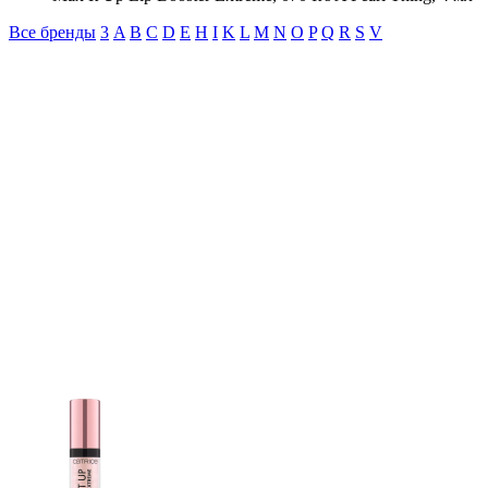
Все бренды
3
A
B
C
D
E
H
I
K
L
M
N
O
P
Q
R
S
V