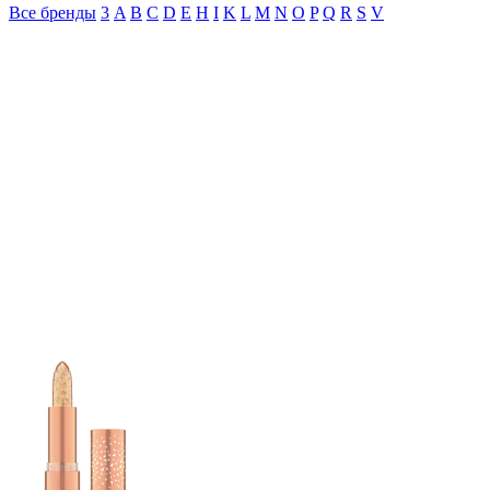
Все бренды
3
A
B
C
D
E
H
I
K
L
M
N
O
P
Q
R
S
V