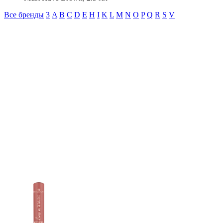
Все бренды
3
A
B
C
D
E
H
I
K
L
M
N
O
P
Q
R
S
V