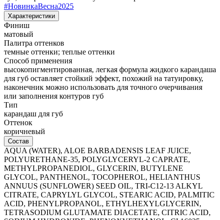
#
НовинкаВесна2025
Характеристики
Финиш
матовый
Палитра оттенков
темные оттенки; теплые оттенки
Способ применения
высокопигментированная, легкая формула жидкого карандаша
для губ оставляет стойкий эффект, похожий на татуировку,
наконечник можно использовать для точного очерчивания
или заполнения контуров губ
Тип
карандаш для губ
Оттенок
коричневый
Состав
AQUA (WATER), ALOE BARBADENSIS LEAF JUICE,
POLYURETHANE-35, POLYGLYCERYL-2 CAPRATE,
METHYLPROPANEDIOL, GLYCERIN, BUTYLENE
GLYCOL, PANTHENOL, TOCOPHEROL, HELIANTHUS
ANNUUS (SUNFLOWER) SEED OIL, TRI-C12-13 ALKYL
CITRATE, CAPRYLYL GLYCOL, STEARIC ACID, PALMITIC
ACID, PHENYLPROPANOL, ETHYLHEXYLGLYCERIN,
TETRASODIUM GLUTAMATE DIACETATE, CITRIC ACID,