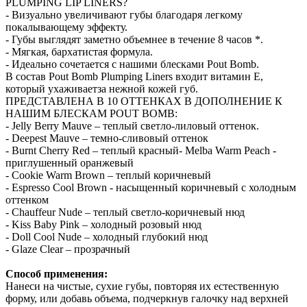
PLUMPING LIP LINERS?
- Визуально увеличивают губы благодаря легкому
покалывающему эффекту.
- Губы выглядят заметно объемнее в течение 8 часов *.
- Мягкая, бархатистая формула.
- Идеально сочетается с нашими блесками Pout Bomb.
В состав Pout Bomb Plumping Liners входит витамин Е,
который ухаживаетза нежной кожей губ.
ПРЕДСТАВЛЕНА В 10 ОТТЕНКАХ В ДОПОЛНЕНИЕ К
НАШИМ БЛЕСКАМ POUT BOMB:
- Jelly Berry Mauve – теплый светло-лиловый оттенок.
- Deepest Mauve – темно-сливовый оттенок
- Burnt Cherry Red – теплый красный- Melba Warm Peach -
приглушенный оранжевый
- Cookie Warm Brown – теплый коричневый
- Espresso Cool Brown - насыщенный коричневый с холодным
оттенком
- Chauffeur Nude – теплый светло-коричневый нюд
- Kiss Baby Pink – холодный розовый нюд
- Doll Cool Nude – холодный глубокий нюд
- Glaze Clear – прозрачный
Способ применения:
Нанеси на чистые, сухие губы, повторяя их естественную
форму, или добавь объема, подчеркнув галочку над верхней