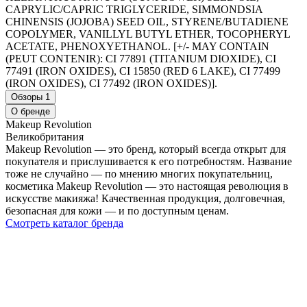
CAPRYLIC/CAPRIC TRIGLYCERIDE, SIMMONDSIA
CHINENSIS (JOJOBA) SEED OIL, STYRENE/BUTADIENE
COPOLYMER, VANILLYL BUTYL ETHER, TOCOPHERYL
ACETATE, PHENOXYETHANOL. [+/- MAY CONTAIN
(PEUT CONTENIR): CI 77891 (TITANIUM DIOXIDE), CI
77491 (IRON OXIDES), CI 15850 (RED 6 LAKE), CI 77499
(IRON OXIDES), CI 77492 (IRON OXIDES)].
Обзоры
1
О бренде
Makeup Revolution
Великобритания
Makeup Revolution — это бренд, который всегда открыт для
покупателя и прислушивается к его потребностям. Название
тоже не случайно — по мнению многих покупательниц,
косметика Makeup Revolution — это настоящая революция в
искусстве макияжа! Качественная продукция, долговечная,
безопасная для кожи — и по доступным ценам.
Смотреть каталог бренда