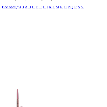
Все бренды
3
A
B
C
D
E
H
I
K
L
M
N
O
P
Q
R
S
V