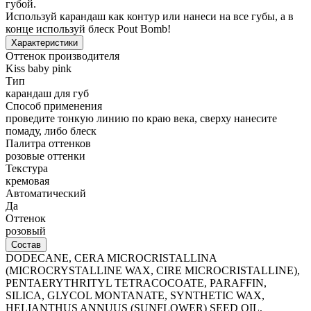
губой.
Используй карандаш как контур или нанеси на все губы, а в
конце используй блеск Pout Bomb!
Характеристики
Оттенок производителя
Kiss baby pink
Тип
карандаш для губ
Способ применения
проведите тонкую линию по краю века, сверху нанесите
помаду, либо блеск
Палитра оттенков
розовые оттенки
Текстура
кремовая
Автоматический
Да
Оттенок
розовый
Состав
DODECANE, CERA MICROCRISTALLINA
(MICROCRYSTALLINE WAX, CIRE MICROCRISTALLINE),
PENTAERYTHRITYL TETRACOCOATE, PARAFFIN,
SILICA, GLYCOL MONTANATE, SYNTHETIC WAX,
HELIANTHUS ANNUUS (SUNFLOWER) SEED OIL,