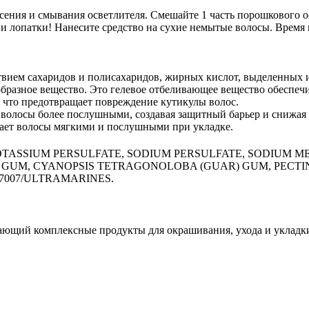
сения и смывания осветлителя. Смешайте 1 часть порошкового о
и лопатки! Нанесите средство на сухие немытые волосы. Время н
м сахаридов и полисахаридов, жирных кислот, выделенных из 
бразное вещество. Это гелевое отбеливающее вещество обеспечи
 что предотвращает повреждение кутикулы волос.
 волосы более послушными, создавая защитный барьер и снижая 
лает волосы мягкими и послушными при укладке.
OTASSIUM PERSULFATE, SODIUM PERSULFATE, SODIUM M
GUM, CYANOPSIS TETRAGONOLOBA (GUAR) GUM, PECTIN,
7007/ULTRAMARINES.
агающий комплексные продукты для окрашивания, ухода и укладк