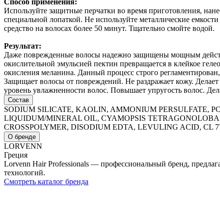
Способ применения:
Используйте защитные перчатки во время приготовления, нане
специальной лопаткой. Не используйте металлические емкости 
средство на волосах более 50 минут. Тщательно смойте водой.
Результат:
Даже поврежденные волосы надежно защищены мощным действие
окислительной эмульсией пектин превращается в клейкое гелео
окисления меланина. Данный процесс строго регламентирован,
Защищает волосы от повреждений. Не раздражает кожу. Делает
уровень увлажненности волос. Повышает упругость волос. Де
Состав
SODIUM SILICATE, KAOLIN, AMMONIUM PERSULFATE, P
LIQUIDUM/MINERAL OIL, CYAMOPSIS TETRAGONOLOBA 
CROSSPOLYMER, DISODIUM EDTA, LEVULING ACID, CL 7
О бренде
LORVENN
Греция
Lorvenn Hair Professionals — профессиональный бренд, предл
технологий.
Смотреть каталог бренда