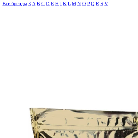
Все бренды
3
A
B
C
D
E
H
I
K
L
M
N
O
P
Q
R
S
V