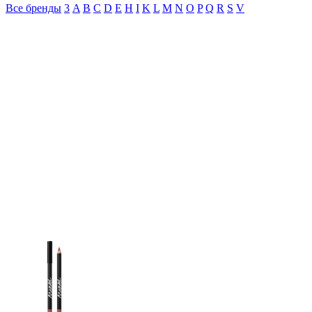
Все бренды
3
A
B
C
D
E
H
I
K
L
M
N
O
P
Q
R
S
V