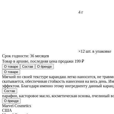
4 г
×12 шт. в упаковке
Срок годности:
36 месяцев
Товар в архиве, последняя цена продажи 199 ₽
О товаре
Состав
О бренде
О товаре
Мягкий по своей текстуре карандаш легко наносится, не травм
скатывается, обеспечивая стойкость нанесения на весь день.
эффектом. Благодаря именно этому ингредиенту данный каранда
Состав
парафин, касторовое масло, косметическая основа, пчелиный в
О бренде
Marvel Cosmetics
США