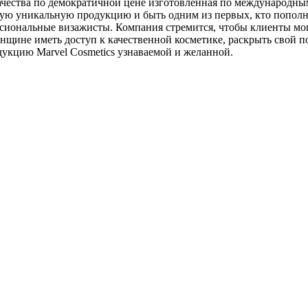
качества по демократичной цене изготовленная по международным
нную уникальную продукцию и быть одним из первых, кто попол
ссиональные визажисты. Компания стремится, чтобы клиенты мо
щине иметь доступ к качественной косметике, раскрыть свой по
дукцию Marvel Cosmetics узнаваемой и желанной.