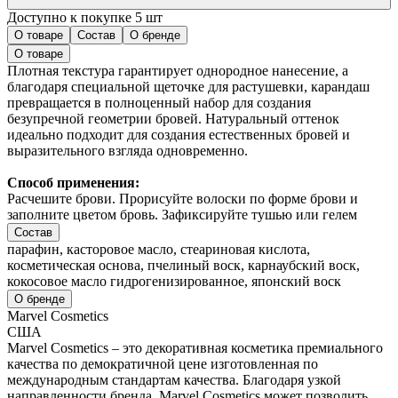
Доступно к покупке 5 шт
О товаре
Состав
О бренде
О товаре
Плотная текстура гарантирует однородное нанесение, а
благодаря специальной щеточке для растушевки, карандаш
превращается в полноценный набор для создания
безупречной геометрии бровей. Натуральный оттенок
идеально подходит для создания естественных бровей и
выразительного взгляда одновременно.
Способ применения:
Расчешите брови. Прорисуйте волоски по форме брови и
заполните цветом бровь. Зафиксируйте тушью или гелем
Состав
парафин, касторовое масло, стеариновая кислота,
косметическая основа, пчелиный воск, карнаубский воск,
кокосовое масло гидрогенизированное, японский воск
О бренде
Marvel Cosmetics
США
Marvel Cosmetics – это декоративная косметика премиального
качества по демократичной цене изготовленная по
международным стандартам качества. Благодаря узкой
направленности бренда, Marvel Cosmetics может позволить