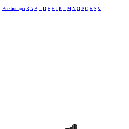
Все бренды
3
A
B
C
D
E
H
I
K
L
M
N
O
P
Q
R
S
V