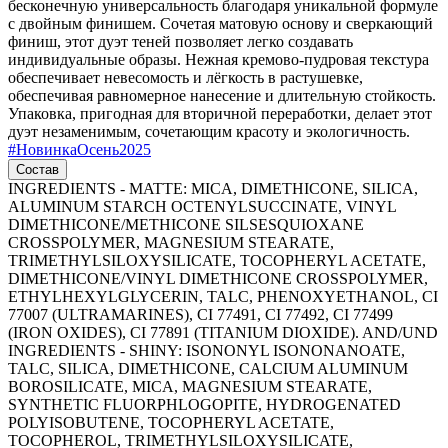
бесконечную универсальность благодаря уникальной формуле
с двойным финишем. Сочетая матовую основу и сверкающий
финиш, этот дуэт теней позволяет легко создавать
индивидуальные образы. Нежная кремово-пудровая текстура
обеспечивает невесомость и лёгкость в растушевке,
обеспечивая равномерное нанесение и длительную стойкость.
Упаковка, пригодная для вторичной переработки, делает этот
дуэт незаменимым, сочетающим красоту и экологичность.
#
НовинкаОсень2025
Состав
INGREDIENTS - MATTE: MICA, DIMETHICONE, SILICA,
ALUMINUM STARCH OCTENYLSUCCINATE, VINYL
DIMETHICONE/METHICONE SILSESQUIOXANE
CROSSPOLYMER, MAGNESIUM STEARATE,
TRIMETHYLSILOXYSILICATE, TOCOPHERYL ACETATE,
DIMETHICONE/VINYL DIMETHICONE CROSSPOLYMER,
ETHYLHEXYLGLYCERIN, TALC, PHENOXYETHANOL, CI
77007 (ULTRAMARINES), CI 77491, CI 77492, CI 77499
(IRON OXIDES), CI 77891 (TITANIUM DIOXIDE). AND/UND
INGREDIENTS - SHINY: ISONONYL ISONONANOATE,
TALC, SILICA, DIMETHICONE, CALCIUM ALUMINUM
BOROSILICATE, MICA, MAGNESIUM STEARATE,
SYNTHETIC FLUORPHLOGOPITE, HYDROGENATED
POLYISOBUTENE, TOCOPHERYL ACETATE,
TOCOPHEROL, TRIMETHYLSILOXYSILICATE,