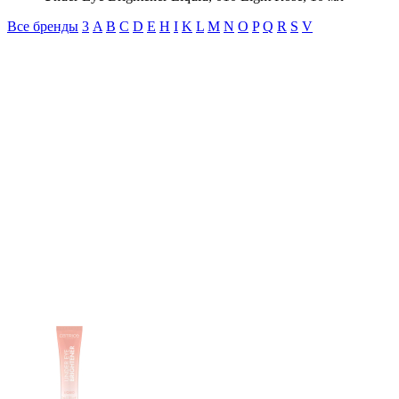
Все бренды
3
A
B
C
D
E
H
I
K
L
M
N
O
P
Q
R
S
V