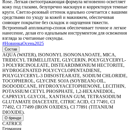
Rose. Легкая светоотражающая формула мгновенно осветляет
кожу под глазами, безупречно маскируя и корректируя темные
круги. Светло-розовый оттенок идеально сочетается с вашими
средствами по уходу за кожей и макияжем, обеспечивая
сияющее покрытие без складок и ощущения тяжести.
Встроенный аппликатор-спонж обеспечивает точное и легкое
нанесение, делая его идеальным инструментом для освежения
взгляда за считанные секунды.
#
НовинкаОсень2025
Состав
AQUA (WATER), ISONONYL ISONONANOATE, MICA,
TRIDECYL TRIMELLITATE, GLYCERIN, POLYGLYCERYL-
3 POLYRICINOLEATE, DISTEARDIMONIUM HECTORITE,
HYDROGENATED POLYCYCLOPENTADIENE,
POLYGLYCERYL-3 DIISOSTEARATE, SODIUM CHLORIDE,
TOCOPHEROL, GLYCINE SOJA (SOYBEAN) OIL,
ISODODECANE, HYDROXYACETOPHENONE, LECITHIN,
POTASSIUM CETYL PHOSPHATE, 1,2-HEXANEDIOL,
CAPRYLYL GLYCOL, XANTHAN GUM, TETRASODIUM
GLUTAMATE DIACETATE, CITRIC ACID, CI 77491, CI
77492, CI 77499 (IRON OXIDES), CI 77891 (TITANIUM
DIOXIDE).
О бренде
CATRICE
Германия