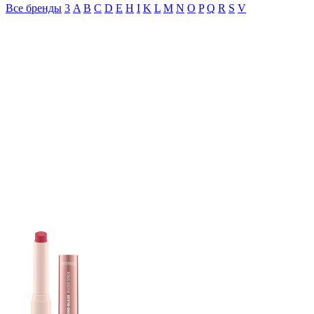
Все бренды
3
A
B
C
D
E
H
I
K
L
M
N
O
P
Q
R
S
V