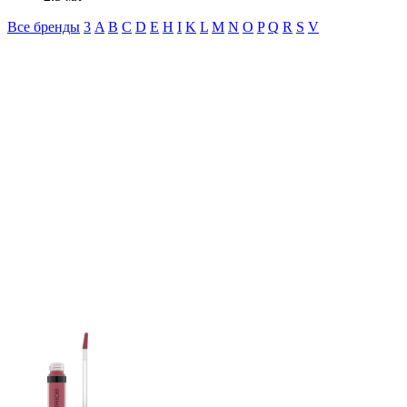
Все бренды
3
A
B
C
D
E
H
I
K
L
M
N
O
P
Q
R
S
V