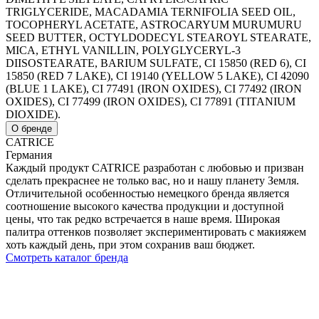
TRIGLYCERIDE, MACADAMIA TERNIFOLIA SEED OIL,
TOCOPHERYL ACETATE, ASTROCARYUM MURUMURU
SEED BUTTER, OCTYLDODECYL STEAROYL STEARATE,
MICA, ETHYL VANILLIN, POLYGLYCERYL-3
DIISOSTEARATE, BARIUM SULFATE, CI 15850 (RED 6), CI
15850 (RED 7 LAKE), CI 19140 (YELLOW 5 LAKE), CI 42090
(BLUE 1 LAKE), CI 77491 (IRON OXIDES), CI 77492 (IRON
OXIDES), CI 77499 (IRON OXIDES), CI 77891 (TITANIUM
DIOXIDE).
О бренде
CATRICE
Германия
Каждый продукт CATRICE разработан с любовью и призван
сделать прекраснее не только вас, но и нашу планету Земля.
Отличительной особенностью немецкого бренда является
соотношение высокого качества продукции и доступной
цены, что так редко встречается в наше время. Широкая
палитра оттенков позволяет экспериментировать с макияжем
хоть каждый день, при этом сохранив ваш бюджет.
Смотреть каталог бренда