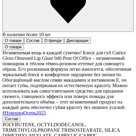
В наличии более 10 шт
О товаре
Состав
О бренде
Декларации
О товаре
Незаменимая вещь в каждой сумочке! Блеск для губ Catrice
Gloss Obsessed Lip Glaze 040 Pout Of Office – незаменимый
помощник в тёплом тёмно-розовом оттенке для сияющего
образа. Его роскошная формула легко наносится, обеспечивая
зеркальный блеск и комфортное ощущение без липкости.
Обогащённый маслом семян макадамии и витамином Е, он
питает губы, подчёркивая их естественную красоту. Можно
использовать как самостоятельное средство для придания
свежего, глянцевого эффекта или поверх помады для
дополнительного объёма – этот незаменимый продукт на
каждый день обеспечит губам красоту без лишних усилий.
#
НовинкаОсень2025
Состав
POLYBUTENE, OCTYLDODECANOL,
TRIMETHYLOLPROPANE TRIISOSTEARATE, SILICA
DIMETHYL SILYLATE, CAPRYLIC/CAPRIC