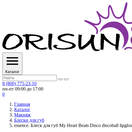
Каталог
8 (800) 775-23-10
пн-пт 09:00 до 17:00
0
Главная
Каталог
Макияж
Блески для губ
essence. Блеск для губ My Heart Beats Disco discoball lipgloss