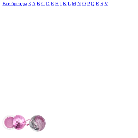
Все бренды
3
A
B
C
D
E
H
I
K
L
M
N
O
P
Q
R
S
V