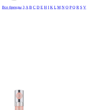
Все бренды
3
A
B
C
D
E
H
I
K
L
M
N
O
P
Q
R
S
V