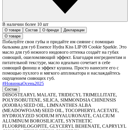
В наличии более 10 шт
О товаре
Состав
О бренде
Декларации
О товаре
Побалуйте свои губы и придайте им сияние с помощью
бальзама для губ Essence Hydra Kiss LIP 09 Cookie Sparkle. Это
масло для губ нежного нюдового оттенка создаёт на губах
сияющий, ошеломляющий эффект. Благодаря ингредиентам и
питательной текстуре, масло идеально сочетает в себе
сияющий финиш и эффект кушона. Просто нанесите его с
помощью пухлого и мягкого аппликатора и наслаждайтесь
ощущением сияющих губ.
#
НовинкаОсень2025
Состав
DIISOSTEARYL MALATE, TRIDECYL TRIMELLITATE,
POLYISOBUTENE, SILICA, SIMMONDSIA CHINENSIS
(JOJOBA) SEED OIL, LIMNANTHES ALBA
(MEADOWFOAM) SEED OIL, TOCOPHERYL ACETATE,
HYDROLYZED SODIUM HYALURONATE, CALCIUM
ALUMINUM BOROSILICATE, SYNTHETIC
FLUORPHLOGOPITE, GLYCERYL BEHENATE, CAPRYLYL