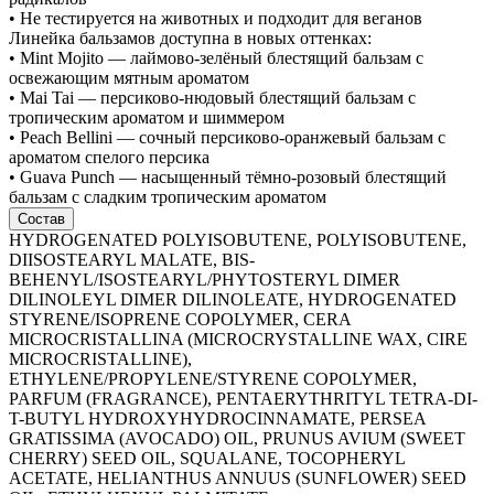
• Не тестируется на животных и подходит для веганов
Линейка бальзамов доступна в новых оттенках:
• Mint Mojito — лаймово-зелёный блестящий бальзам с
освежающим мятным ароматом
• Mai Tai — персиково-нюдовый блестящий бальзам с
тропическим ароматом и шиммером
• Peach Bellini — сочный персиково-оранжевый бальзам с
ароматом спелого персика
• Guava Punch — насыщенный тёмно-розовый блестящий
бальзам с сладким тропическим ароматом
Состав
HYDROGENATED POLYISOBUTENE, POLYISOBUTENE,
DIISOSTEARYL MALATE, BIS-
BEHENYL/ISOSTEARYL/PHYTOSTERYL DIMER
DILINOLEYL DIMER DILINOLEATE, HYDROGENATED
STYRENE/ISOPRENE COPOLYMER, CERA
MICROCRISTALLINA (MICROCRYSTALLINE WAX, CIRE
MICROCRISTALLINE),
ETHYLENE/PROPYLENE/STYRENE COPOLYMER,
PARFUM (FRAGRANCE), PENTAERYTHRITYL TETRA-DI-
T-BUTYL HYDROXYHYDROCINNAMATE, PERSEA
GRATISSIMA (AVOCADO) OIL, PRUNUS AVIUM (SWEET
CHERRY) SEED OIL, SQUALANE, TOCOPHERYL
ACETATE, HELIANTHUS ANNUUS (SUNFLOWER) SEED