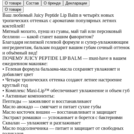
О товаре
Состав
О бренде
Декларации
О товаре
Ваш любимый Juicy Peptide Lip Balm в четырёх новых
тропических оттенках с ароматами популярных летних
коктейлей!
Мятный мохито, пунш из гуавы, май тай или персиковый
беллини — какой станет вашим фаворитом?
Благодаря нелипкой гелевой формуле и супер-увлажняющим
ингредиентам, бальзам подарит вашим губам сочный оттенок
и объёмный вид!
ПОЧЕМУ JUICY PEPTIDE LIP BALM — must-have в вашем
ежедневном макияже:
• Гелевая формула бальзама-масла сохраняет увлажняет и
добавляет цвет
• Четыре тропических оттенка создают летнее настроение
круглый год
• Комплекс Maxi-Lip™ обеспечивает увлажнение и объем губ
• Активные компоненты:
Пептиды — заживляют и восстанавливают
Масло авокадо — смягчает и питает сухие губы
Масло косточек вишни — восстанавливает и защищает
Экстракт ромашки — успокаивает и борется с бактериями
Сквалан — увлажняет и разглаживает
Масло подсолнечника — питает и защищает от свободных
радикалов