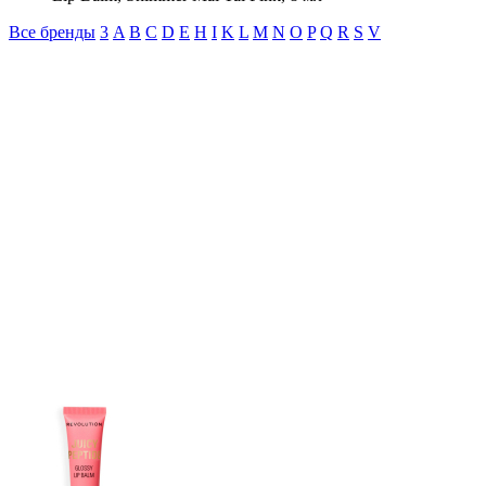
Все бренды
3
A
B
C
D
E
H
I
K
L
M
N
O
P
Q
R
S
V