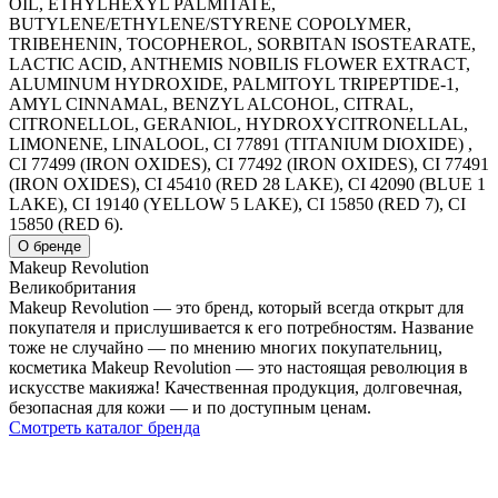
OIL, ETHYLHEXYL PALMITATE,
BUTYLENE/ETHYLENE/STYRENE COPOLYMER,
TRIBEHENIN, TOCOPHEROL, SORBITAN ISOSTEARATE,
LACTIC ACID, ANTHEMIS NOBILIS FLOWER EXTRACT,
ALUMINUM HYDROXIDE, PALMITOYL TRIPEPTIDE-1,
AMYL CINNAMAL, BENZYL ALCOHOL, CITRAL,
CITRONELLOL, GERANIOL, HYDROXYCITRONELLAL,
LIMONENE, LINALOOL, CI 77891 (TITANIUM DIOXIDE) ,
CI 77499 (IRON OXIDES), CI 77492 (IRON OXIDES), CI 77491
(IRON OXIDES), CI 45410 (RED 28 LAKE), CI 42090 (BLUE 1
LAKE), CI 19140 (YELLOW 5 LAKE), CI 15850 (RED 7), CI
15850 (RED 6).
О бренде
Makeup Revolution
Великобритания
Makeup Revolution — это бренд, который всегда открыт для
покупателя и прислушивается к его потребностям. Название
тоже не случайно — по мнению многих покупательниц,
косметика Makeup Revolution — это настоящая революция в
искусстве макияжа! Качественная продукция, долговечная,
безопасная для кожи — и по доступным ценам.
Смотреть каталог бренда