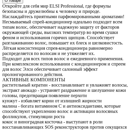
О товаре
Откройте для себя мир ELSI Professional, где формулы
безопасны и дружелюбны к человеку и природе.
Наслаждайтесь приятными парфюмированными ароматами!
Несмываемый спрей-кондиционер идеально подходит всем
типам волос, обеспечивает надежную защиту от факторов
окружающей среды, высоких температур во время сушки
феном и использования горячих щипцов. Способствует
разглаживанию волос, повышает их блеск и шелковистость.
Лёгкая консистенция спрея-кондиционера равномерно
распределяется по волосам и не утяжеляет их.
Подходит для всех типов волос и ежедневного применения.
При комплексном использовании с кондиционером и спреем
для волос Элси обеспечивает салонный эффект
пролонгированного действия.
АКТИВНЫЕ КОМПОНЕНТЫ
растительный кератин - восстанавливает и увлажняет волосы,
экстракт авокадо - устраняет раздражение и шелушение кожи
головы, предотвращая появление перхоти
кунжут - избавляет корни от излишней жирности
малина - богата витамином С и антиоксидантами, которые
способствуют укреплению волос и активации волосяных
фолликулов, стимуляции роста
кокос и виноградная косточка - выступают в роли
восстанавливающих SOS реконструкторов против секущихся