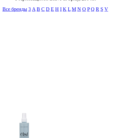
Все бренды
3
A
B
C
D
E
H
I
K
L
M
N
O
P
Q
R
S
V