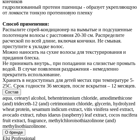
кончиков
гидролизованный протеин пшеницы - образует укрепляющую
от ломкости тонкую протеиновую пленку
Способ применения:
Распылите спрей-кондиционер на вымытые и подсушенные
полотенцем волосы с расстояния 20-30 см. Распределите
расческой по всей длине, включая кончики. Не смывая.
приступите к укладке волос.
Можно наносить на сухие волосы для текстурирования и
придания блеска.
Не принимать внутрь., при попадании на слизистые промыть
водой. В случае появления раздражения - немедленно
прекратить использование.
Хранить в недоступных для детей местах при температуре 5-
25С. Срок годности 36 месяцев, после вскрытия – 12 месяцев.
Состав
aqua, cetearyl alcohol, behentrimonium chloride, amodimethicone
(and) trideceth-12 (and) cetrimonium chloride, glycerin, hydrolyzed
wheat protein, sesamum indicum extract, vitis vinifera seed extract,
avocado extract, rubus idaeus (raspberry) leaf extract, cocos nucifera
fruit extract, fragrance, methylchloroisothiazolinone (and)
methylisothiazolinone.
О бренде
Elsi Professional