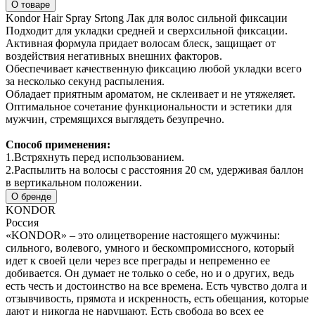
О товаре
Kondor Hair Spray Srtong Лак для волос сильной фиксации
Подходит для укладки средней и сверхсильной фиксации.
Активная формула придает волосам блеск, защищает от
воздействия негативных внешних факторов.
Обеспечивает качественную фиксацию любой укладки всего
за несколько секунд распыления.
Обладает приятным ароматом, не склеивает и не утяжеляет.
Оптимальное сочетание функциональности и эстетики для
мужчин, стремящихся выглядеть безупречно.
Способ применения:
1.Встряхнуть перед использованием.
2.Распылить на волосы с расстояния 20 см, удерживая баллон
в вертикальном положении.
О бренде
KONDOR
Россия
«KONDOR» – это олицетворение настоящего мужчины:
сильного, волевого, умного и бескомпромиссного, который
идет к своей цели через все преграды и непременно ее
добивается. Он думает не только о себе, но и о других, ведь
есть честь и достоинство на все времена. Есть чувство долга и
отзывчивость, прямота и искренность, есть обещания, которые
дают и никогда не нарушают. Есть свобода во всех ее