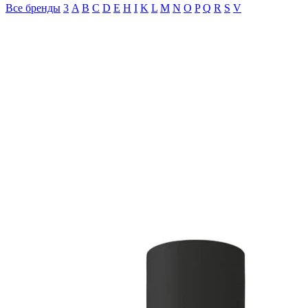
Все бренды
3
A
B
C
D
E
H
I
K
L
M
N
O
P
Q
R
S
V