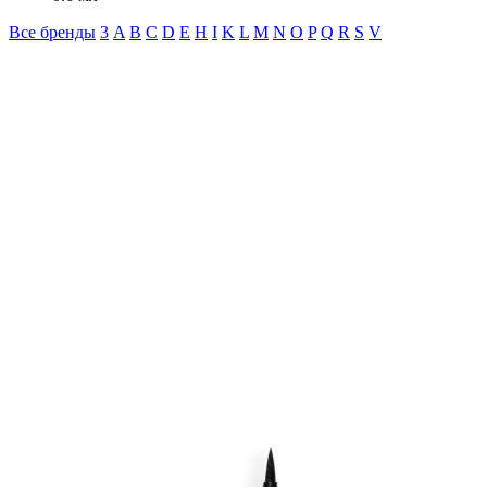
Все бренды
3
A
B
C
D
E
H
I
K
L
M
N
O
P
Q
R
S
V