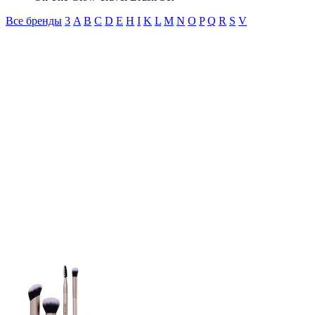
Все бренды
3
A
B
C
D
E
H
I
K
L
M
N
O
P
Q
R
S
V