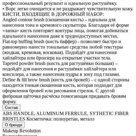
профессиональный результат и идеальную растушёвку.
• Ворс легко очищается и не раздражает чувствительную кожу.
КИСТИ, ВХОДЯЩИЕ В ДОРОЖНЫЙ НАБОР:
Angled contour brush (скошенная кисть) – идеальна для
нанесения тона и кремового скульптора. Благодаря её форме
«лапка» кисть повторяет контуры лица, помогая добиваться
идеального нанесения даже в труднодоступных местах.
Flat-top buffing brush (кисть баффер) - позволяет быстро и
равномерно нанести тональные средства любой текстуры
(жидкая, кремовая, восковая). Подойдёт для нанесения
хайлайтера или бронзера на открытые участки тела.
Tapered powder brush (кисть для растушёвки большая) –
подойдёт для нанесения и растушёвки хайлайтера или
консилера, а также нанесения пудры в зону под глазами.
Define & fill brow brush (кисть для бровей) – с одной стороны
находится тонкая скошенная кисть, которая подходит для
оформления бровей или рисования стрелок. С другой
фибровая щёточка расчёска помогающая придавать бровям
форму.
Состав
ABS HANDLE, ALUMINUM FERRULE, SYTHETIC FIBER
BRISTLES Косметичка: полиуретан, металл
О бренде
Makeup Revolution