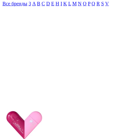
Все бренды
3
A
B
C
D
E
H
I
K
L
M
N
O
P
Q
R
S
V