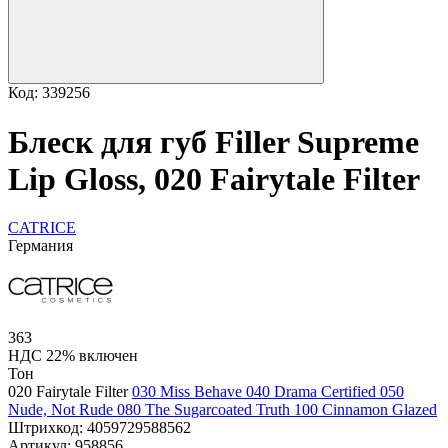
Код: 339256
Блеск для губ Filler Supreme
Lip Gloss, 020 Fairytale Filter
CATRICE
Германия
363
НДС 22% включен
Тон
020 Fairytale Filter
030 Miss Behave
040 Drama Certified
050
Nude, Not Rude
080 The Sugarcoated Truth
100 Cinnamon Glazed
Штрихкод:
4059729588562
Артикул:
958856