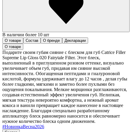
В наличии более 10 шт
О товаре
Состав
О бренде
Декларации
О товаре
Подарите своим губам сияние с блеском для губ Catrice Filler
Supreme Lip Gloss 020 Fairytale Filter. Этот блеск,
выполненный в приглушенном розовом оттенке, визуально
увеличивает объем губ, придавая им сияние высокой
интенсивности. Обогащенная пептидами и гиалуроновой
кислотой, формула удерживает влагу до 12 часов , делая губы
более гладкими, мягкими и заметно более пухлыми без
ощущения покалывания. Мелкие морщинки разглаживаются,
создавая естественный эффект увеличения губ. Нелипкая,
мягкая текстура невероятно комфортна, а нежный аромат
кокоса и ванили превращает каждое нанесение в настоящее
наслаждение. Благодаря специально разработанному
аппликатору блеск равномерно наносится и обеспечивает
нужное количество блеска одним движением.
#
НовинкаВесна2026