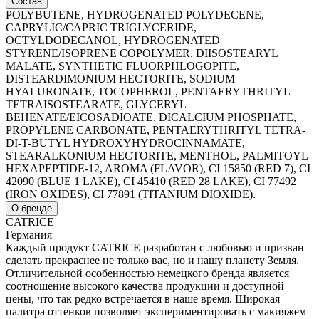
Состав
POLYBUTENE, HYDROGENATED POLYDECENE,
CAPRYLIC/CAPRIC TRIGLYCERIDE,
OCTYLDODECANOL, HYDROGENATED
STYRENE/ISOPRENE COPOLYMER, DIISOSTEARYL
MALATE, SYNTHETIC FLUORPHLOGOPITE,
DISTEARDIMONIUM HECTORITE, SODIUM
HYALURONATE, TOCOPHEROL, PENTAERYTHRITYL
TETRAISOSTEARATE, GLYCERYL
BEHENATE/EICOSADIOATE, DICALCIUM PHOSPHATE,
PROPYLENE CARBONATE, PENTAERYTHRITYL TETRA-
DI-T-BUTYL HYDROXYHYDROCINNAMATE,
STEARALKONIUM HECTORITE, MENTHOL, PALMITOYL
HEXAPEPTIDE-12, AROMA (FLAVOR), CI 15850 (RED 7), CI
42090 (BLUE 1 LAKE), CI 45410 (RED 28 LAKE), CI 77492
(IRON OXIDES), CI 77891 (TITANIUM DIOXIDE).
О бренде
CATRICE
Германия
Каждый продукт CATRICE разработан с любовью и призван
сделать прекраснее не только вас, но и нашу планету Земля.
Отличительной особенностью немецкого бренда является
соотношение высокого качества продукции и доступной
цены, что так редко встречается в наше время. Широкая
палитра оттенков позволяет экспериментировать с макияжем