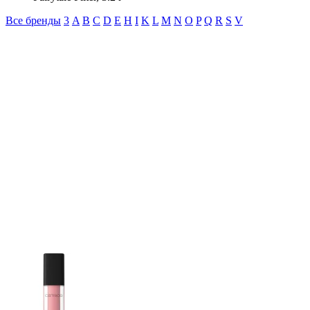
Все бренды
3
A
B
C
D
E
H
I
K
L
M
N
O
P
Q
R
S
V