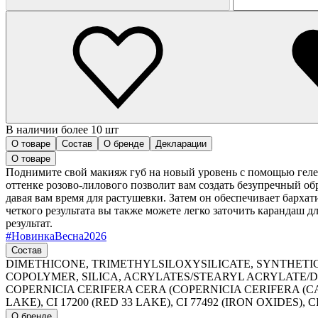
В наличии более 10 шт
О товаре
Состав
О бренде
Декларации
О товаре
Поднимите свой макияж губ на новый уровень с помощью гелевог
оттенке розово-лилового позволит вам создать безупречный об
давая вам время для растушевки. Затем он обеспечивает бархати
четкого результата вы также можете легко заточить карандаш 
результат.
#
НовинкаВесна2026
Состав
DIMETHICONE, TRIMETHYLSILOXYSILICATE, SYNTHETI
COPOLYMER, SILICA, ACRYLATES/STEARYL ACRYLATE
COPERNICIA CERIFERA CERA (COPERNICIA CERIFERA (CARNA
LAKE), CI 17200 (RED 33 LAKE), CI 77492 (IRON OXIDES), 
О бренде