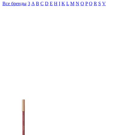
Все бренды
3
A
B
C
D
E
H
I
K
L
M
N
O
P
Q
R
S
V