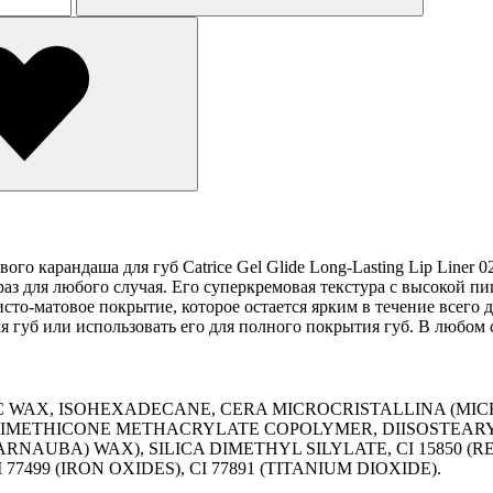
о карандаша для губ Catrice Gel Glide Long-Lasting Lip Liner 
раз для любого случая. Его суперкремовая текстура с высокой п
сто-матовое покрытие, которое остается ярким в течение всего д
для губ или использовать его для полного покрытия губ. В люб
C WAX, ISOHEXADECANE, CERA MICROCRISTALLINA (MI
/DIMETHICONE METHACRYLATE COPOLYMER, DIISOSTEAR
UBA) WAX), SILICA DIMETHYL SILYLATE, CI 15850 (RED 6 
CI 77499 (IRON OXIDES), CI 77891 (TITANIUM DIOXIDE).