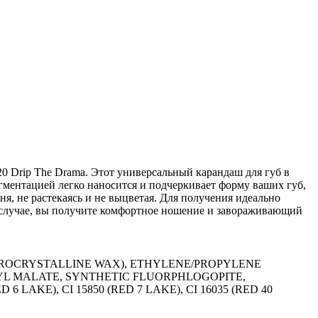
020 Drip The Drama. Этот универсальный карандаш для губ в
игментацией легко наносится и подчеркивает форму ваших губ,
ня, не растекаясь и не выцветая. Для получения идеально
ом случае, вы получите комфортное ношение и завораживающий
CROCRYSTALLINE WAX), ETHYLENE/PROPYLENE
YL MALATE, SYNTHETIC FLUORPHLOGOPITE,
LAKE), CI 15850 (RED 7 LAKE), CI 16035 (RED 40