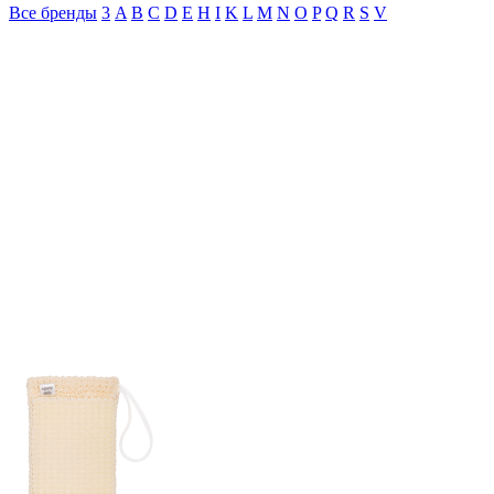
Все бренды
3
A
B
C
D
E
H
I
K
L
M
N
O
P
Q
R
S
V