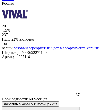
Россия
201
-15%
237
НДС 22% включен
Тон
белый
розовый
серебристый
цвет в ассортименте
черный
Штрихкод:
4660652271140
Артикул:
227114
37 г
Срок годности:
60 месяцев
Добавить в корзину
В корзину •
201