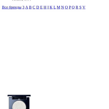
Все бренды
3
A
B
C
D
E
H
I
K
L
M
N
O
P
Q
R
S
V