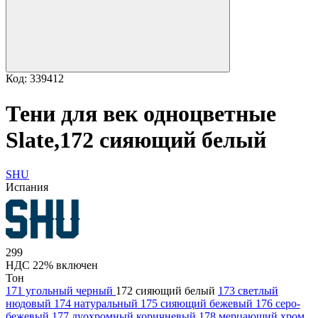
Код: 339412
Тени для век одноцветные
Slate,172 сияющий белый
SHU
Испания
299
НДС 22% включен
Тон
171 угольный черный
172 сияющий белый
173 светлый
нюдовый
174 натуральный
175 сияющий бежевый
176 серо-
бежевый
177 дуохромный коричневый
178 мерцающий хром