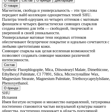
О товаре
Состав
О бренде
Декларации
О товаре
Магнетизм, свобода и универсальность – эти три слова
передают вайб коллекции одноцветных теней SHU.
Палитра теней-однушек из четырех оттенков с матовым
финишем и четырех фантастически сияющих спарклов
создана именно для тебя — свободной, творческой и
уверенной в своей уникальности.
Универсальные матовые тени нюдовых оттенков
обеспечивают безупречное покрытие и идеально сочетаются с
любыми цветотипами кожи.
Сияющие спарклы как целая вселенная возможностей
позволяют создавать сияющие макияжи различной
интенсивности.
Состав
Synthetic Fluorphlogopite, Mica, Diisostearyl Malate, Dimethicone,
Ethylhexyl Palmitate, CI 77891, Silica, Microcrystalline Wax,
Magnesium Stearate, Magnesium Palmitate, Triethoxycaprylylsilane,
Phenoxyethanol.
О бренде
SHU
Испания
Имея богатую историю и множество направлений, татуировка
постепенно становится частью визуальной культуры нашего
общества, постепенно проникает в область популярной