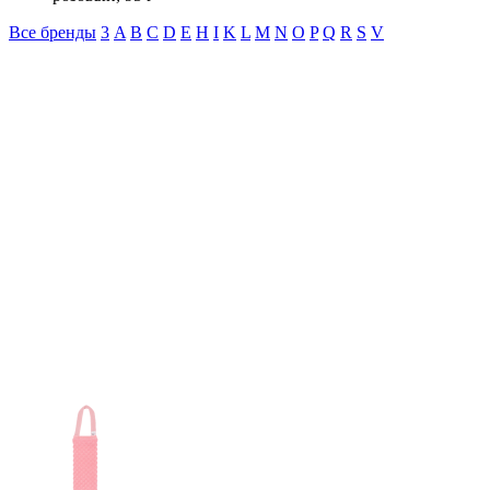
Все бренды
3
A
B
C
D
E
H
I
K
L
M
N
O
P
Q
R
S
V