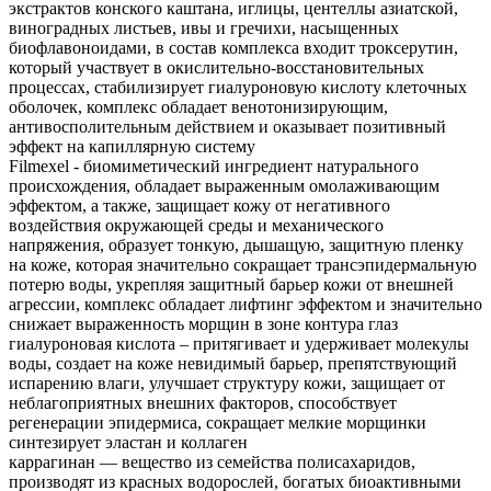
экстрактов конского каштана, иглицы, центеллы азиатской,
виноградных листьев, ивы и гречихи, насыщенных
биофлавоноидами, в состав комплекса входит троксерутин,
который участвует в окислительно-восстановительных
процессах, стабилизирует гиалуроновую кислоту клеточных
оболочек, комплекс обладает венотонизирующим,
антивосполительным действием и оказывает позитивный
эффект на капиллярную систему
Filmexel - биомиметический ингредиент натурального
происхождения, обладает выраженным омолаживающим
эффектом, а также, защищает кожу от негативного
воздействия окружающей среды и механического
напряжения, образует тонкую, дышащую, защитную пленку
на коже, которая значительно сокращает трансэпидермальную
потерю воды, укрепляя защитный барьер кожи от внешней
агрессии, комплекс обладает лифтинг эффектом и значительно
снижает выраженность морщин в зоне контура глаз
гиалуроновая кислота – притягивает и удерживает молекулы
воды, создает на коже невидимый барьер, препятствующий
испарению влаги, улучшает структуру кожи, защищает от
неблагоприятных внешних факторов, способствует
регенерации эпидермиса, сокращает мелкие морщинки
синтезирует эластан и коллаген
каррагинан — вещество из семейства полисахаридов,
производят из красных водорослей, богатых биоактивными