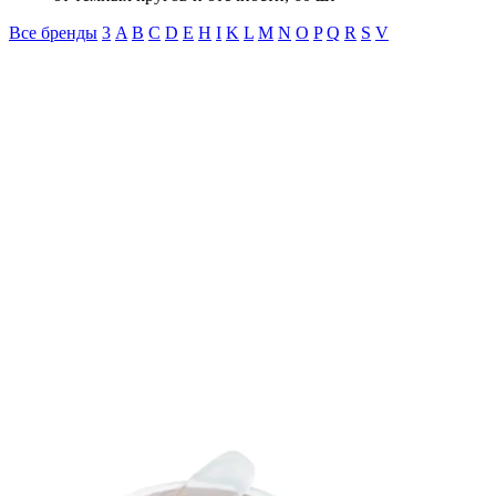
Все бренды
3
A
B
C
D
E
H
I
K
L
M
N
O
P
Q
R
S
V