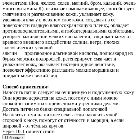
элементами (йод, железо, селен, магний, бром, кальций, очень
много витамина К), оказывает омолаживающее, способствует
смягчению и разглаживанию кожи, увлажняет кожу,
удерживая влагу в верхнем слое кожи, создавая на ее
поверхности гладкую влагосохраняющую пленку, обладает
противовоспалительными, антибактериальными свойствами,
ускоряет заживление мелких воспалений, защищает кожу от
вредного внешнего воздействия солнца, ветра, плохих
экологических условий
альгин — производное альгиновой кислоты, полисахарид из
бурых морских водорослей, регенерирует, смягчает и
увлажняет кожу, оказывает бактерицидное действие,
позволяет эффективно разгладить мелкие морщинки и
придаёт коже свежий вид
Способ применения:
Наносить патчи следует на очищенную и подсушенную кожу.
Они крепко держатся на коже, поэтому с ними можно
спокойно заниматься привычными утренними делами.
Достать патчи из банки специальной лопаточкой.
Наклеить патчи на нижнее веко - если наклеить узкой
стороной к носу, помогут от отёчности и морщин, а если
широкой - от тёмных кругов.
Через 10-15 минут снять.
О бренде